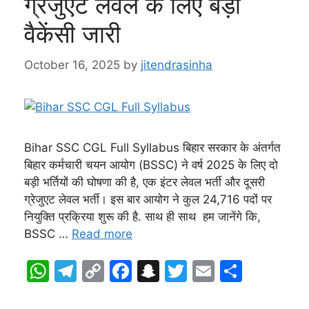
ग्रेजुएट लेवल के लिए बड़ी
वैकेंसी जारी
October 16, 2025
by
jitendrasinha
Bihar SSC CGL Full Syllabus बिहार सरकार के अंतर्गत
बिहार कर्मचारी चयन आयोग (BSSC) ने वर्ष 2025 के लिए दो
बड़ी भर्तियों की घोषणा की है, एक इंटर लेवल भर्ती और दूसरी
ग्रेजुएट लेवल भर्ती। इस बार आयोग ने कुल 24,716 पदों पर
नियुक्ति प्रक्रिया शुरू की है. साथ ही साथ हम जानेंगे कि,
BSSC …
Read more
W
T
C
F
S
T
E
S
h
el
o
a
n
w
m
h