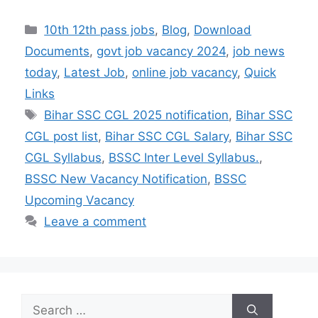
h
el
o
a
n
w
m
h
at
e
p
c
a
itt
ai
ar
Categories
10th 12th pass jobs
,
Blog
,
Download
s
gr
y
e
p
er
l
e
Documents
,
govt job vacancy 2024
,
job news
A
a
Li
b
c
today
,
Latest Job
,
online job vacancy
,
Quick
p
m
n
o
h
Links
p
k
o
at
Tags
Bihar SSC CGL 2025 notification
,
Bihar SSC
k
CGL post list
,
Bihar SSC CGL Salary
,
Bihar SSC
CGL Syllabus
,
BSSC Inter Level Syllabus.
,
BSSC New Vacancy Notification
,
BSSC
Upcoming Vacancy
Leave a comment
Search