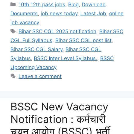
at
e
p
c
a
itt
ai
ar
Categories
10th 12th pass jobs
,
Blog
,
Download
s
gr
y
e
p
er
l
e
Documents
,
job news today
,
Latest Job
,
online
A
a
Li
b
c
job vacancy
p
m
n
o
h
Tags
Bihar SSC CGL 2025 notification
,
Bihar SSC
p
k
o
at
CGL Full Syllabus
,
Bihar SSC CGL post list
,
k
Bihar SSC CGL Salary
,
Bihar SSC CGL
Syllabus
,
BSSC Inter Level Syllabus.
,
BSSC
Upcoming Vacancy
Leave a comment
BSSC New Vacancy
Notification : कर्मचारी
चयन आयोग (BSSC) भर्ती