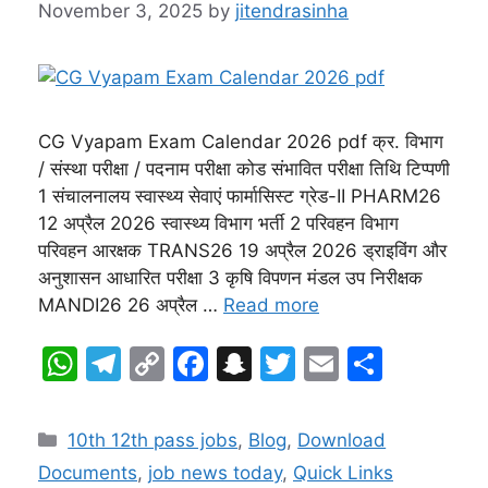
November 3, 2025
by
jitendrasinha
CG Vyapam Exam Calendar 2026 pdf क्र. विभाग
/ संस्था परीक्षा / पदनाम परीक्षा कोड संभावित परीक्षा तिथि टिप्पणी
1 संचालनालय स्वास्थ्य सेवाएं फार्मासिस्ट ग्रेड-II PHARM26
12 अप्रैल 2026 स्वास्थ्य विभाग भर्ती 2 परिवहन विभाग
परिवहन आरक्षक TRANS26 19 अप्रैल 2026 ड्राइविंग और
अनुशासन आधारित परीक्षा 3 कृषि विपणन मंडल उप निरीक्षक
MANDI26 26 अप्रैल …
Read more
W
T
C
F
S
T
E
S
h
el
o
a
n
w
m
h
at
e
p
c
a
itt
ai
ar
Categories
10th 12th pass jobs
,
Blog
,
Download
s
gr
y
e
p
er
l
e
Documents
,
job news today
,
Quick Links