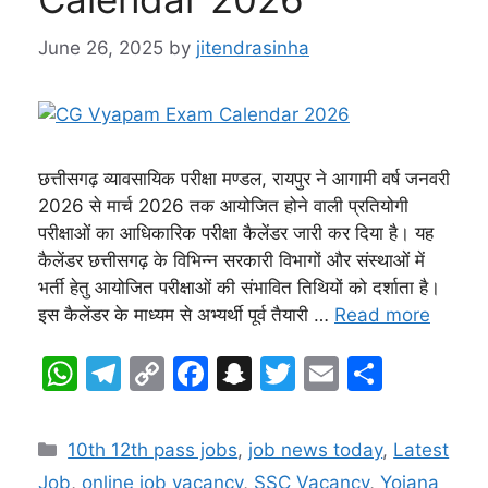
June 26, 2025
by
jitendrasinha
छत्तीसगढ़ व्यावसायिक परीक्षा मण्डल, रायपुर ने आगामी वर्ष जनवरी
2026 से मार्च 2026 तक आयोजित होने वाली प्रतियोगी
परीक्षाओं का आधिकारिक परीक्षा कैलेंडर जारी कर दिया है। यह
कैलेंडर छत्तीसगढ़ के विभिन्न सरकारी विभागों और संस्थाओं में
भर्ती हेतु आयोजित परीक्षाओं की संभावित तिथियों को दर्शाता है।
इस कैलेंडर के माध्यम से अभ्यर्थी पूर्व तैयारी …
Read more
W
T
C
F
S
T
E
S
h
el
o
a
n
w
m
h
at
e
p
c
a
itt
ai
ar
Categories
10th 12th pass jobs
,
job news today
,
Latest
s
gr
y
e
p
er
l
e
Job
,
online job vacancy
,
SSC Vacancy
,
Yojana