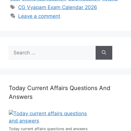
A
a
Li
b
c
Tags
CG Vyapam Exam Calendar 2026
p
m
n
o
h
Leave a comment
p
k
o
at
k
Search
for:
Today Current Affairs Questions And
Answers
Today current affairs questions and answers