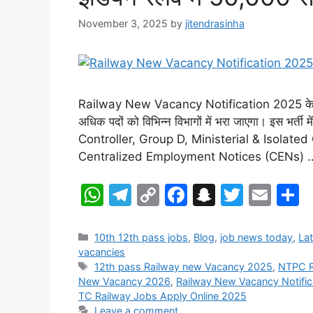
November 3, 2025
by
jitendrasinha
Railway New Vacancy Notification 2025 के लिए ए
अधिक पदों को विभिन्न विभागों में भरा जाएगा। इस भ
Controller, Group D, Ministerial & Isolated Ca
Centralized Employment Notices (CENs)
W
T
C
F
S
T
E
S
h
el
o
a
n
w
m
h
at
e
p
c
a
itt
ai
a
Categories
10th 12th pass jobs
,
Blog
,
job news today
,
La
vacancies
s
gr
y
e
p
er
l
e
Tags
12th pass Railway new Vacancy 2025
,
NTPC R
A
a
Li
b
c
New Vacancy 2026
,
Railway New Vacancy Notific
TC Railway Jobs Apply Online 2025
p
m
n
o
h
Leave a comment