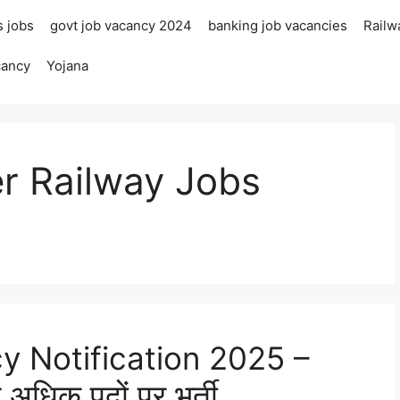
s jobs
govt job vacancy 2024
banking job vacancies
Railw
cancy
Yojana
er Railway Jobs
 Notification 2025 –
 अधिक पदों पर भर्ती