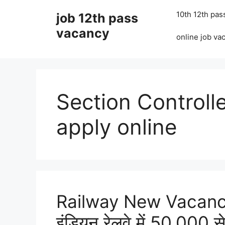
Skip
10th 12th pas
job 12th pass
to
content
vacancy
online job va
Section Controll
apply online
Railway New Vacancy
इंडियन रेलवे में 50,000 से