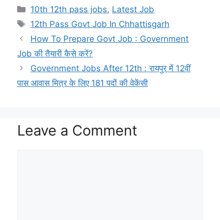
h
e
o
a
n
w
m
h
Categories
10th 12th pass jobs
,
Latest Job
a
l
p
c
a
i
a
a
Tags
12th Pass Govt Job In Chhattisgarh
t
e
y
e
p
t
i
r
How To Prepare Govt Job : Government
s
g
L
b
c
t
l
e
Job की तैयारी कैसे करें?
A
r
i
o
h
e
Government Jobs After 12th : रायपुर में 12वीं
p
a
n
o
a
r
पास आवास मित्र के लिए 181 पदों की वेकेंसी
p
m
k
k
t
Leave a Comment
Comment