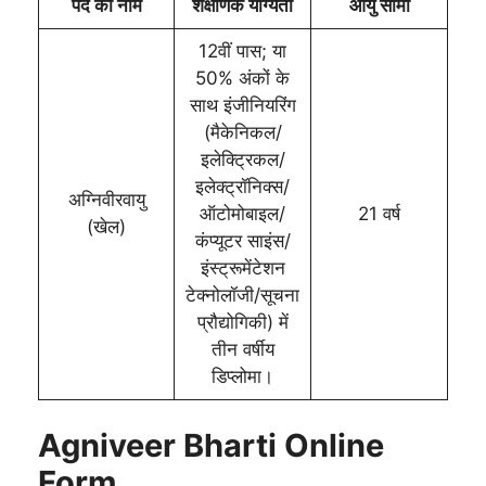
पद का नाम
शैक्षणिक योग्यता
आयु सीमा
12वीं पास; या
50% अंकों के
साथ इंजीनियरिंग
(मैकेनिकल/
इलेक्ट्रिकल/
इलेक्ट्रॉनिक्स/
अग्निवीरवायु
ऑटोमोबाइल/
21 वर्ष
(खेल)
कंप्यूटर साइंस/
इंस्ट्रूमेंटेशन
टेक्नोलॉजी/सूचना
प्रौद्योगिकी) में
तीन वर्षीय
डिप्लोमा।
Agniveer Bharti Online
Form