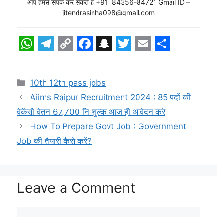
W
T
C
F
S
T
E
S
h
e
o
a
n
w
m
h
Categories
10th 12th pass jobs
a
l
p
c
a
i
a
a
Aiims Raipur Recruitment 2024 : 85 पदों की
t
e
y
e
p
t
i
r
वेकेंसी वेतन 67,700 नि शुल्क आज ही आवेदन करे
s
g
L
b
c
t
l
e
How To Prepare Govt Job : Government
A
r
i
o
h
e
Job की तैयारी कैसे करें?
p
a
n
o
a
r
p
m
k
k
t
Leave a Comment
Comment