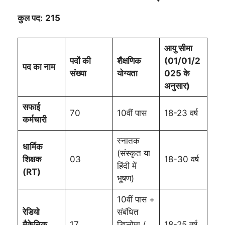
कुल पद:
215
आयु सीमा
पदों की
शैक्षणिक
(01/01/2
पद का नाम
संख्या
योग्यता
025 के
अनुसार)
सफाई
70
10वीं पास
18-23 वर्ष
कर्मचारी
स्नातक
धार्मिक
(संस्कृत या
शिक्षक
03
18-30 वर्ष
हिंदी में
(RT)
भूषण)
10वीं पास +
रेडियो
संबंधित
मैकेनिक
17
डिप्लोमा /
18-25 वर्ष