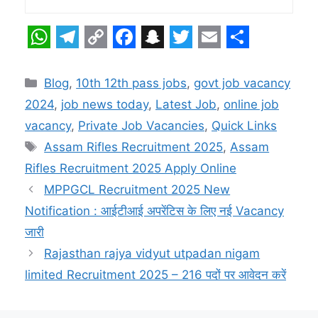
W
T
C
F
S
T
E
S
h
e
o
a
n
w
m
h
Categories
Blog
,
10th 12th pass jobs
,
govt job vacancy
a
l
p
c
a
i
a
a
2024
,
job news today
,
Latest Job
,
online job
t
e
y
e
p
t
i
r
vacancy
,
Private Job Vacancies
,
Quick Links
s
g
L
b
c
t
l
e
Tags
Assam Rifles Recruitment 2025
,
Assam
A
r
i
o
h
e
Rifles Recruitment 2025 Apply Online
p
a
n
o
a
r
MPPGCL Recruitment 2025 New
Notification : आईटीआई अपरेंटिस के लिए नई Vacancy
p
m
k
k
t
जारी
Rajasthan rajya vidyut utpadan nigam
limited Recruitment 2025 – 216 पदों पर आवेदन करें