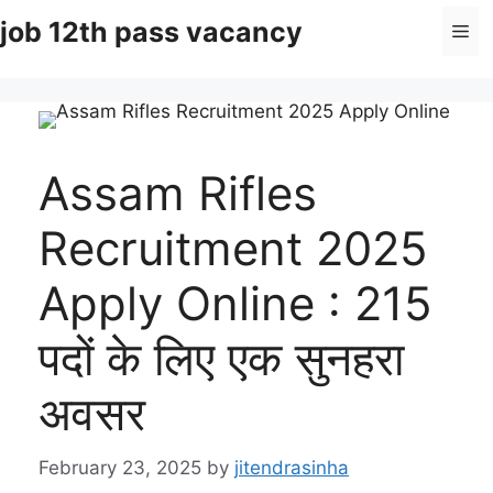
Skip
job 12th pass vacancy
Me
to
content
Assam Rifles
Recruitment 2025
Apply Online : 215
पदों के लिए एक सुनहरा
अवसर
February 23, 2025
by
jitendrasinha