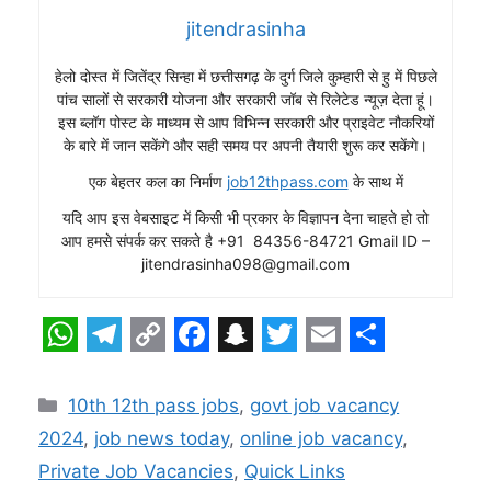
jitendrasinha
हेलो दोस्त में जितेंद्र सिन्हा में छत्तीसगढ़ के दुर्ग जिले कुम्हारी से हु में पिछले
पांच सालों से सरकारी योजना और सरकारी जॉब से रिलेटेड न्यूज़ देता हूं।
इस ब्लॉग पोस्ट के माध्यम से आप विभिन्न सरकारी और प्राइवेट नौकरियों
के बारे में जान सकेंगे और सही समय पर अपनी तैयारी शुरू कर सकेंगे।
एक बेहतर कल का निर्माण
job12thpass.com
के साथ में
यदि आप इस वेबसाइट में किसी भी प्रकार के विज्ञापन देना चाहते हो तो
आप हमसे संपर्क कर सकते है +91 84356-84721 Gmail ID –
jitendrasinha098@gmail.com
W
T
C
F
S
T
E
S
h
e
o
a
n
w
m
h
Categories
10th 12th pass jobs
,
govt job vacancy
a
l
p
c
a
i
a
a
2024
,
job news today
,
online job vacancy
,
t
e
y
e
p
t
i
r
Private Job Vacancies
,
Quick Links