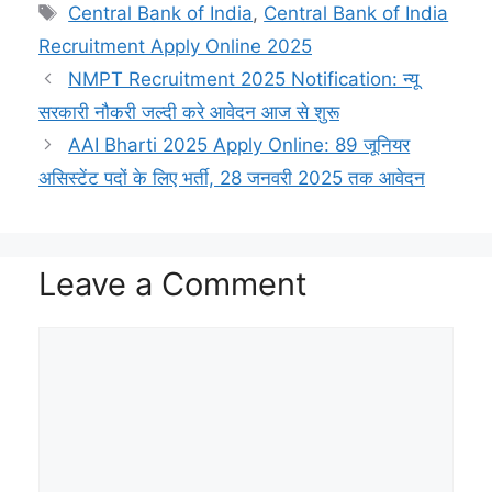
s
g
L
b
c
t
l
e
Tags
Central Bank of India
,
Central Bank of India
A
r
i
o
h
e
Recruitment Apply Online 2025
p
a
n
o
a
r
NMPT Recruitment 2025 Notification: न्यू
सरकारी नौकरी जल्दी करे आवेदन आज से शुरू
p
m
k
k
t
AAI Bharti 2025 Apply Online: 89 जूनियर
असिस्टेंट पदों के लिए भर्ती, 28 जनवरी 2025 तक आवेदन
Leave a Comment
Comment