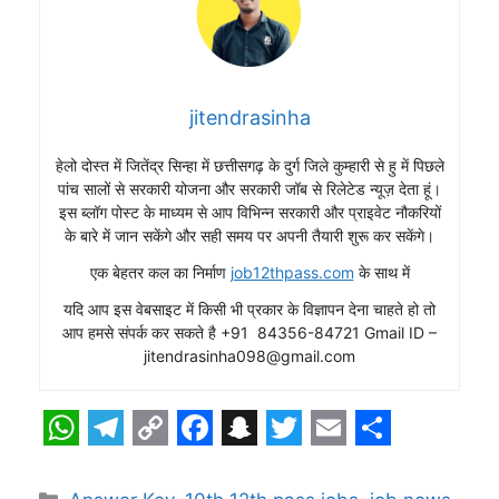
jitendrasinha
हेलो दोस्त में जितेंद्र सिन्हा में छत्तीसगढ़ के दुर्ग जिले कुम्हारी से हु में पिछले
पांच सालों से सरकारी योजना और सरकारी जॉब से रिलेटेड न्यूज़ देता हूं।
इस ब्लॉग पोस्ट के माध्यम से आप विभिन्न सरकारी और प्राइवेट नौकरियों
के बारे में जान सकेंगे और सही समय पर अपनी तैयारी शुरू कर सकेंगे।
एक बेहतर कल का निर्माण
job12thpass.com
के साथ में
यदि आप इस वेबसाइट में किसी भी प्रकार के विज्ञापन देना चाहते हो तो
आप हमसे संपर्क कर सकते है +91 84356-84721 Gmail ID –
jitendrasinha098@gmail.com
W
T
C
F
S
T
E
S
h
e
o
a
n
w
m
h
Categories