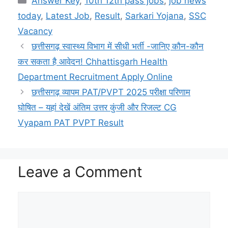
Answer Key
,
10th 12th pass jobs
,
job news
a
l
p
c
a
i
a
a
today
,
Latest Job
,
Result
,
Sarkari Yojana
,
SSC
t
e
y
e
p
t
i
r
Vacancy
s
g
L
b
c
t
l
e
छत्तीसगढ़ स्वास्थ्य विभाग में सीधी भर्ती -जानिए कौन-कौन
A
r
i
o
h
e
कर सकता है आवेदन! Chhattisgarh Health
p
a
n
o
a
r
Department Recruitment Apply Online
छत्तीसगढ़ व्यापम PAT/PVPT 2025 परीक्षा परिणाम
p
m
k
k
t
घोषित – यहां देखें अंतिम उत्तर कुंजी और रिजल्ट CG
Vyapam PAT PVPT Result
Leave a Comment
Comment