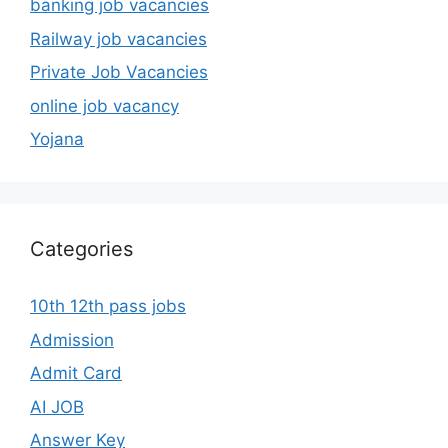
govt job vacancy 2024
job news today
jobs in foreign
Krishi Vibhag Bharti
Latest Job
medical job vacancy
Mp Sarkari Bharti
online job vacancy
Private Job Vacancies
Quick Links
Railway job vacancies
Result
Sarkari Yojana
Scholarship 2024-25