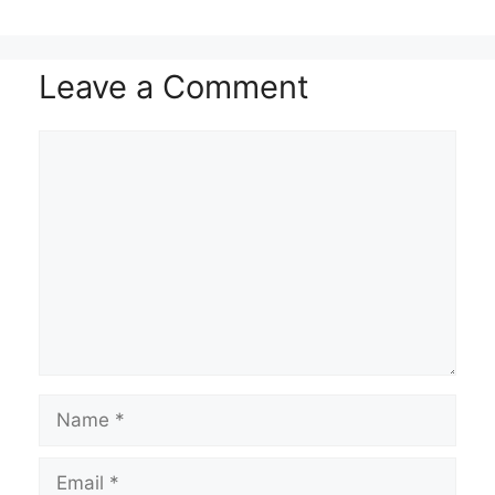
Name
Email
Website
Save my name, email, and website in this
browser for the next time I comment.
Search
for: