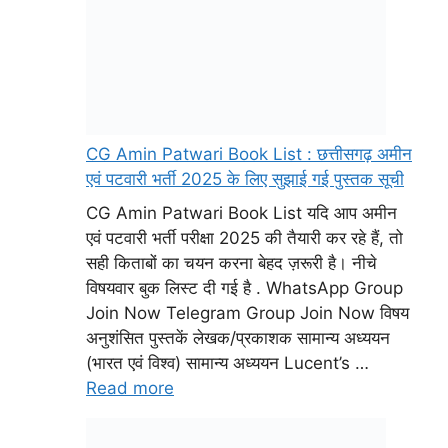
सही किताबों का चयन करना बेहद ज़रूरी है। नीचे
विषयवार बुक लिस्ट दी गई है . WhatsApp Group
Join Now Telegram Group Join Now विषय
अनुशंसित पुस्तकें लेखक/प्रकाशक सामान्य अध्ययन
(भारत एवं विश्व) सामान्य अध्ययन Lucent’s …
Read more
CG Amin Patwari Vaccancy Kab Aaega :
भर्ती से जुड़ी ताज़ा जानकारी, आवेदन तिथि, पात्रता
और सिलेबस
CG Amin Patwari Vaccancy Kab Aaega
छत्तीसगढ़ में अमीन और पटवारी भर्ती 2025 को लेकर
अभ्यर्थियों में काफी उत्सुकता है। फिलहाल इसकी
सटीक तिथि घोषित नहीं की गई है, लेकिन विश्वसनीय
स्रोतों जैसे Sarkariprep.in के अनुसार, छत्तीसगढ़
व्यापम (CG Vyapam) जल्द ही इसका आधिकारिक