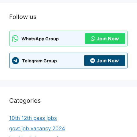
Categories
10th 12th pass jobs
Admission
Admit Card
AI JOB
Answer Key
banking job vacancies
Blog
Download Documents
Finance Loan