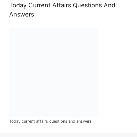
Join Now
Telegram Group
Categories
10th 12th pass jobs
govt job vacancy 2024
banking job vacancies
Railway job vacancies
Private Job Vacancies
online job vacancy
Yojana