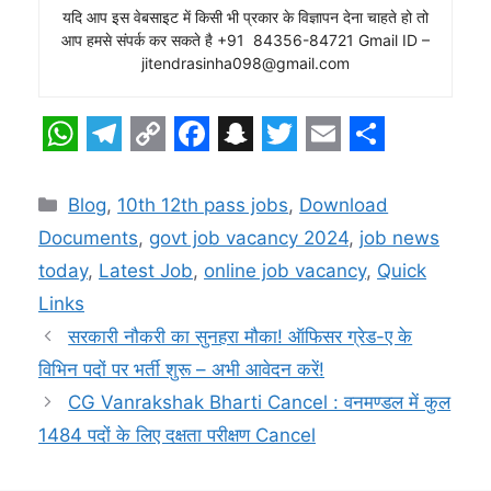
यदि आप इस वेबसाइट में किसी भी प्रकार के विज्ञापन देना चाहते हो तो
आप हमसे संपर्क कर सकते है +91 84356-84721 Gmail ID –
jitendrasinha098@gmail.com
W
T
C
F
S
T
E
S
h
e
o
a
n
w
m
h
Categories
Blog
,
10th 12th pass jobs
,
Download
a
l
p
c
a
i
a
a
Documents
,
govt job vacancy 2024
,
job news
t
e
y
e
p
t
i
r
today
,
Latest Job
,
online job vacancy
,
Quick
s
g
L
b
c
t
l
e
Links
A
r
i
o
h
e
सरकारी नौकरी का सुनहरा मौका! ऑफिसर ग्रेड-ए के
p
a
n
o
a
r
विभिन पदों पर भर्ती शुरू – अभी आवेदन करें!
CG Vanrakshak Bharti Cancel : वनमण्डल में कुल
p
m
k
k
t
1484 पदों के लिए दक्षता परीक्षण Cancel