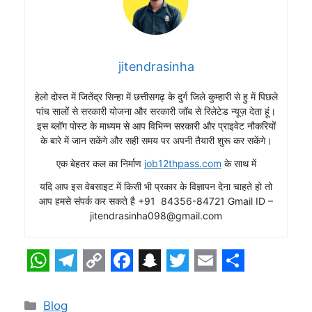
jitendrasinha
हेलो दोस्त में जितेंद्र सिन्हा में छत्तीसगढ़ के दुर्ग जिले कुम्हारी से हु में पिछले
पांच सालों से सरकारी योजना और सरकारी जॉब से रिलेटेड न्यूज़ देता हूं।
इस ब्लॉग पोस्ट के माध्यम से आप विभिन्न सरकारी और प्राइवेट नौकरियों
के बारे में जान सकेंगे और सही समय पर अपनी तैयारी शुरू कर सकेंगे।
एक बेहतर कल का निर्माण
job12thpass.com
के साथ में
यदि आप इस वेबसाइट में किसी भी प्रकार के विज्ञापन देना चाहते हो तो
आप हमसे संपर्क कर सकते है +91 84356-84721 Gmail ID –
jitendrasinha098@gmail.com
W
T
C
F
S
T
E
S
h
e
o
a
n
w
m
h
Categories
Blog