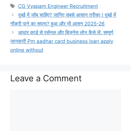
a
l
p
c
a
i
a
a
Tags
CG Vyapam Engineer Recruitment
t
e
y
e
p
t
i
r
दुबई में जॉब चाहिए? जानिए सबसे आसान तरीका ! दुबई में
s
g
L
b
c
t
l
e
नौकरी पाने का सपना? हुआ और भी आसन 2025-26
A
r
i
o
h
e
आधार कार्ड से पर्सनल और बिज़नेस लोन कैसे लें: सम्पूर्ण
p
a
n
o
a
r
जानकारी Pm aadhar card business loan apply
online without
p
m
k
k
t
Leave a Comment
Comment