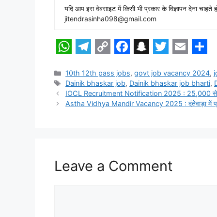
यदि आप इस वेबसाइट में किसी भी प्रकार के विज्ञापन देना च
jitendrasinha098@gmail.com
W
T
C
F
S
T
E
S
h
e
o
a
n
w
m
h
Categories
10th 12th pass jobs
,
govt job vacancy 2024
,
Tags
Dainik bhaskar job
,
Dainik bhaskar job bharti
,
a
l
p
c
a
i
a
a
IOCL Recruitment Notification 2025 : 25,000 से
t
e
y
e
p
t
i
r
Astha Vidhya Mandir Vacancy 2025 : दंतेवाड़ा में प्राच
s
g
L
b
c
t
l
e
A
r
i
o
h
e
p
a
n
o
a
r
Leave a Comment
p
m
k
k
t
Comment