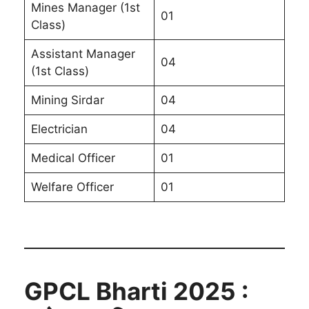
Mines Manager (1st
01
Class)
Assistant Manager
04
(1st Class)
Mining Sirdar
04
Electrician
04
Medical Officer
01
Welfare Officer
01
GPCL Bharti 2025 :