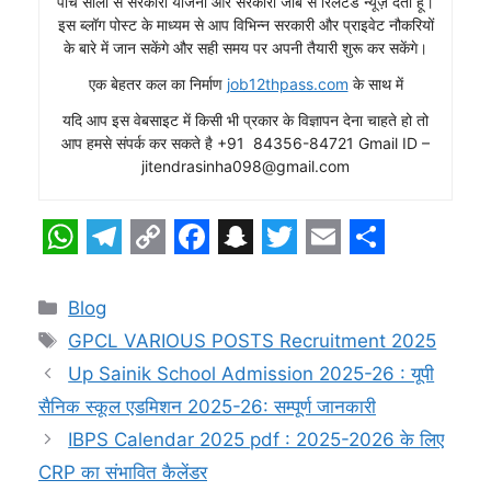
पांच सालों से सरकारी योजना और सरकारी जॉब से रिलेटेड न्यूज़ देता हूं।
इस ब्लॉग पोस्ट के माध्यम से आप विभिन्न सरकारी और प्राइवेट नौकरियों
के बारे में जान सकेंगे और सही समय पर अपनी तैयारी शुरू कर सकेंगे।
एक बेहतर कल का निर्माण
job12thpass.com
के साथ में
यदि आप इस वेबसाइट में किसी भी प्रकार के विज्ञापन देना चाहते हो तो
आप हमसे संपर्क कर सकते है +91 84356-84721 Gmail ID –
jitendrasinha098@gmail.com
W
T
C
F
S
T
E
S
h
e
o
a
n
w
m
h
Categories
Blog
a
l
p
c
a
i
a
a
Tags
GPCL VARIOUS POSTS Recruitment 2025
t
e
y
e
p
t
i
r
Up Sainik School Admission 2025-26 : यूपी
s
g
L
b
c
t
l
e
सैनिक स्कूल एडमिशन 2025-26: सम्पूर्ण जानकारी
A
r
i
o
h
e
IBPS Calendar 2025 pdf : 2025-2026 के लिए
p
a
n
o
a
r
CRP का संभावित कैलेंडर