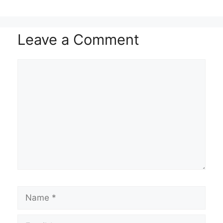
p
m
k
k
t
Leave a Comment
Comment
Name
Email