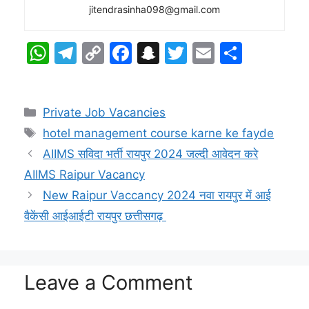
jitendrasinha098@gmail.com
W
T
C
F
S
T
E
S
h
el
o
a
n
w
m
h
at
e
p
c
a
itt
ai
ar
Categories
Private Job Vacancies
s
gr
y
e
p
er
l
e
Tags
hotel management course karne ke fayde
A
a
Li
b
c
AIIMS सविदा भर्ती रायपुर 2024 जल्दी आवेदन करे
p
m
n
o
h
AIIMS Raipur Vacancy
p
k
o
at
New Raipur Vaccancy 2024 नवा रायपुर में आई
k
वैकेंसी आईआईटी रायपुर छत्तीसगढ़
Leave a Comment