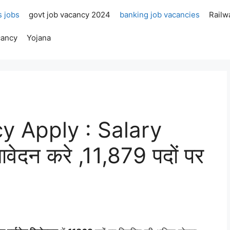
s jobs
govt job vacancy 2024
banking job vacancies
Railw
cancy
Yojana
 Apply : Salary
ेदन करे ,11,879 पदों पर