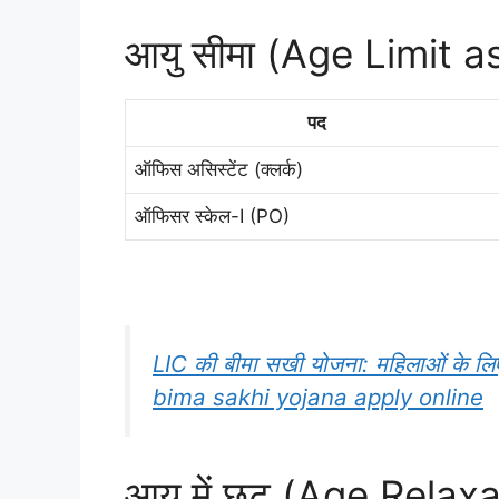
आयु सीमा (Age Limit 
पद
ऑफिस असिस्टेंट (क्लर्क)
ऑफिसर स्केल-I (PO)
LIC की बीमा सखी योजना: महिलाओं के लि
bima sakhi yojana apply online
आयु में छूट (Age Relax