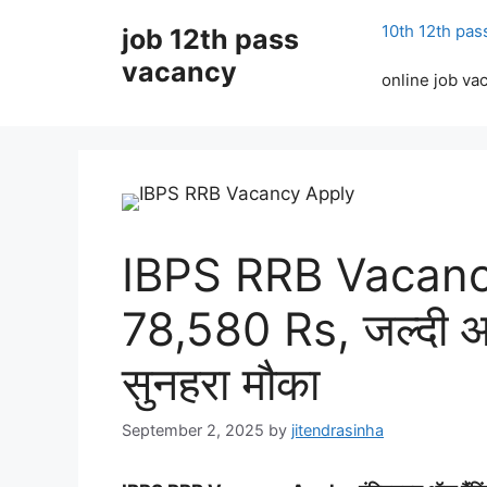
Skip
10th 12th pas
job 12th pass
to
content
vacancy
online job va
IBPS RRB Vacancy
78,580 Rs, जल्दी आव
सुनहरा मौका
September 2, 2025
by
jitendrasinha