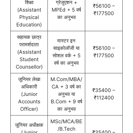
शिक्षा
ग्रेजुएशन +
₹56100 –
(Assistant
MPEd + 5 वर्ष
₹177500
Physical
का अनुभव
Education)
सहायक छात्र
मास्टर इन
परामर्शदाता
साइकोलॉजी या
₹56100 –
(Assistant
सोशल वर्क + 5
₹177500
Student
वर्ष का अनुभव
Counsellor)
जूनियर लेखा
M.Com/MBA/
अधिकारी
CA + 3 वर्ष का
₹35400 –
(Junior
अनुभव या
₹112400
Accounts
B.Com + 9 वर्ष
Officer)
का अनुभव
MSc/MCA/BE
जूनियर अधीक्षक
/B.Tech
(Junior
₹35400 –