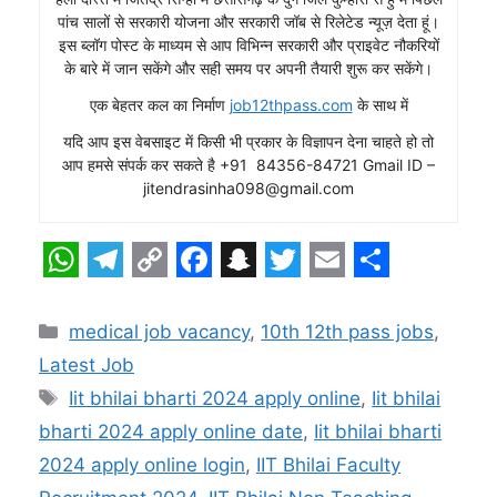
पांच सालों से सरकारी योजना और सरकारी जॉब से रिलेटेड न्यूज़ देता हूं।
इस ब्लॉग पोस्ट के माध्यम से आप विभिन्न सरकारी और प्राइवेट नौकरियों
के बारे में जान सकेंगे और सही समय पर अपनी तैयारी शुरू कर सकेंगे।
एक बेहतर कल का निर्माण
job12thpass.com
के साथ में
यदि आप इस वेबसाइट में किसी भी प्रकार के विज्ञापन देना चाहते हो तो
आप हमसे संपर्क कर सकते है +91 84356-84721 Gmail ID –
jitendrasinha098@gmail.com
W
T
C
F
S
T
E
S
h
e
o
a
n
w
m
h
Categories
medical job vacancy
,
10th 12th pass jobs
,
a
l
p
c
a
i
a
a
Latest Job
t
e
y
e
p
t
i
r
Tags
Iit bhilai bharti 2024 apply online
,
Iit bhilai
s
g
L
b
c
t
l
e
bharti 2024 apply online date
,
Iit bhilai bharti
A
r
i
o
h
e
2024 apply online login
,
IIT Bhilai Faculty