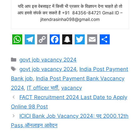
यदि आप इस वेबसाइट में किसी भी प्रकार के विज्ञापन देना चाहते हो तो
आप हमसे संपर्क कर सकते है +91 84356-84721 Gmail ID –
jitendrasinha098@gmail.com
W
T
C
F
S
T
E
S
h
e
o
a
n
w
m
h
Categories
govt job vacancy 2024
a
l
p
c
a
i
a
a
Tags
govt job vacancy 2024
,
India Post Payment
t
e
y
e
p
t
i
r
Bank job
,
India Post Payment Bank Vaccancy
s
g
L
b
c
t
l
e
2024
,
IT officer भर्ती
,
vacancy
A
r
i
o
h
e
FACT Recruitment 2024 Last Date to Apply
p
a
n
o
a
r
Online 98 Post
ICICI Bank Job Vacancy 2024: पद 2000,12th
p
m
k
k
t
Pass,ऑनलाइन आवेदन