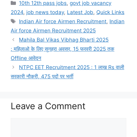
h
e
o
a
n
w
m
h
Categories
10th 12th pass jobs
,
govt job vacancy
a
l
p
c
a
i
a
a
2024
,
job news today
,
Latest Job
,
Quick Links
t
e
y
e
p
t
i
r
Tags
Indian Air force Airmen Recruitment
,
Indian
s
g
L
b
c
t
l
e
Air force Airmen Recruitment 2025
A
r
i
o
h
e
Mahila Bal Vikas Vibhag Bharti 2025
p
a
n
o
a
r
: महिलाओ के लिए सुनहरा अवसर, 15 फरवरी 2025 तक
Offline आवेदन
p
m
k
k
t
NTPC EET Recruitment 2025 : 1 लाख Rs वाली
सरकारी नौकरी, 475 पदों पर भर्ती
Leave a Comment
Comment