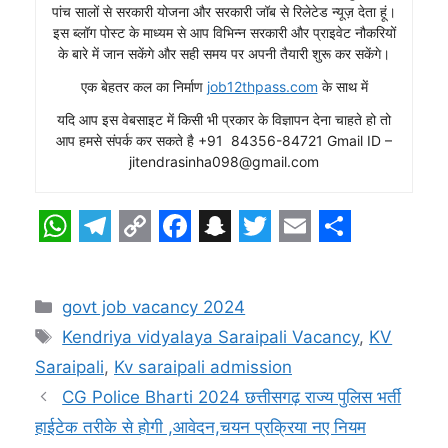
पांच सालों से सरकारी योजना और सरकारी जॉब से रिलेटेड न्यूज़ देता हूं।
इस ब्लॉग पोस्ट के माध्यम से आप विभिन्न सरकारी और प्राइवेट नौकरियों
के बारे में जान सकेंगे और सही समय पर अपनी तैयारी शुरू कर सकेंगे।
एक बेहतर कल का निर्माण
job12thpass.com
के साथ में
यदि आप इस वेबसाइट में किसी भी प्रकार के विज्ञापन देना चाहते हो तो
आप हमसे संपर्क कर सकते है +91 84356-84721 Gmail ID –
jitendrasinha098@gmail.com
W
T
C
F
S
T
E
S
h
e
o
a
n
w
m
h
Categories
govt job vacancy 2024
a
l
p
c
a
i
a
a
Tags
Kendriya vidyalaya Saraipali Vacancy
,
KV
t
e
y
e
p
t
i
r
Saraipali
,
Kv saraipali admission
s
g
L
b
c
t
l
e
CG Police Bharti 2024 छत्तीसगढ़ राज्य पुलिस भर्ती
A
r
i
o
h
e
हाईटेक तरीके से होगी ,आवेदन,चयन प्रक्रिया नए नियम