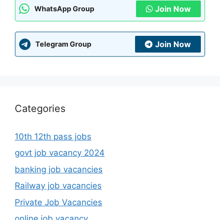
Join Now
WhatsApp Group
Join Now
Telegram Group
Categories
10th 12th pass jobs
govt job vacancy 2024
banking job vacancies
Railway job vacancies
Private Job Vacancies
online job vacancy