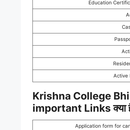
Education Certifi
A
Cas
Passpo
Act
Residen
Active
Krishna College Bhi
important Links क्या 
Application form for ca