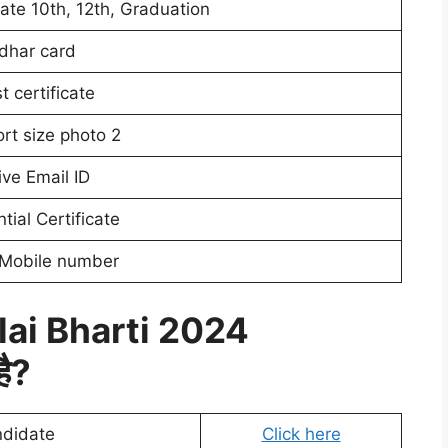
cate 10th, 12th, Graduation
dhar card
t certificate
rt size photo 2
ive Email ID
tial Certificate
 Mobile number
lai Bharti 2024
है?
ndidate
Click here