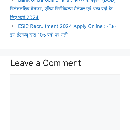
s
g
L
b
c
t
l
e
Bank of Baroda Bharti : बैंक ऑफ बड़ौदा (BOB)
A
r
i
o
h
e
रिलेशनशिप मैनेजर, एरिया रिसीवेबल्स मैनेजर एवं अन्य पदों के
p
a
n
o
a
r
लिए भर्ती 2024
ESIC Recruitment 2024 Apply Online : वॉक-
p
m
k
k
t
इन इंटरव्यू द्वारा 105 पदों पर भर्ती
Leave a Comment
Comment