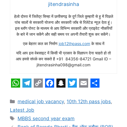
jitendrasinha
हेलो दोस्त में जितेंद्र सिन्हा में छत्तीसगढ़ के दुर्ग जिले कुम्हारी से हु में पिछले
पांच सालों से सरकारी योजना और सरकारी जॉब से रिलेटेड न्यूज़ देता हूं।
इस ब्लॉग पोस्ट के माध्यम से आप विभिन्न सरकारी और प्राइवेट नौकरियों
के बारे में जान सकेंगे और सही समय पर अपनी तैयारी शुरू कर सकेंगे।
एक बेहतर कल का निर्माण
job12thpass.com
के साथ में
यदि आप इस वेबसाइट में किसी भी प्रकार के विज्ञापन देना चाहते हो तो
आप हमसे संपर्क कर सकते है +91 84356-84721 Gmail ID –
jitendrasinha098@gmail.com
W
T
C
F
S
T
E
S
h
e
o
a
n
w
m
h
Categories
medical job vacancy
,
10th 12th pass jobs
,
a
l
p
c
a
i
a
a
Latest Job
t
e
y
e
p
t
i
r
Tags
MBBS second year exam