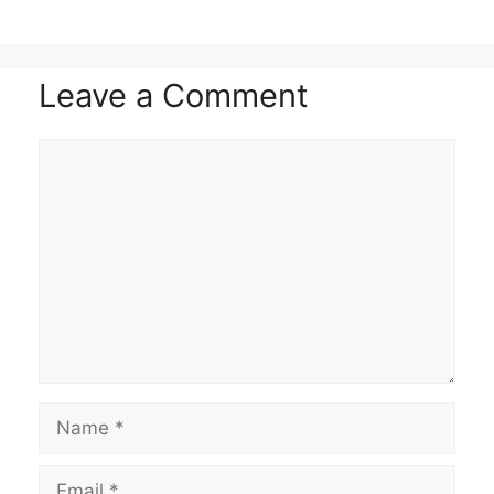
p
m
k
k
t
Leave a Comment
Comment
Name
Email