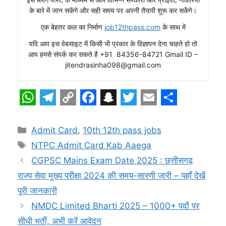
के बारे में जान सकेंगे और सही समय पर अपनी तैयारी शुरू कर सकेंगे।
एक बेहतर कल का निर्माण
job12thpass.com
के साथ में
यदि आप इस वेबसाइट में किसी भी प्रकार के विज्ञापन देना चाहते हो तो
आप हमसे संपर्क कर सकते है +91 84356-84721 Gmail ID –
jitendrasinha098@gmail.com
W
T
C
F
S
T
E
S
h
e
o
a
n
w
m
h
Categories
Admit Card
,
10th 12th pass jobs
a
l
p
c
a
i
a
a
Tags
NTPC Admit Card Kab Aaega
t
e
y
e
p
t
i
r
CGPSC Mains Exam Date 2025 : छत्तीसगढ़
s
g
L
b
c
t
l
e
राज्य सेवा मुख्य परीक्षा 2024 की समय-सारणी जारी – यहाँ देखें
A
r
i
o
h
e
पूरी जानकारी
p
a
n
o
a
r
NMDC Limited Bharti 2025 – 1000+ पदों पर
सीधी भर्ती, अभी करें आवेदन