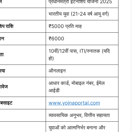
म
प्रधानमंत्री इंटर्नशिप योजना 2025
भारतीय युवा (21-24 वर्ष आयु वर्ग)
शिप राशि
₹5000 प्रति माह
ान
₹6000
10वीं/12वीं पास, ITI/स्नातक (यदि
ता
हो)
िया
ऑनलाइन
आधार कार्ड, मोबाइल नंबर, ईमेल
ावेज
आईडी
ेबसाइट
www.yojnaportal.com
व्यावसायिक अनुभव, वित्तीय सहायता
युवाओं को आत्मनिर्भर बनाना और