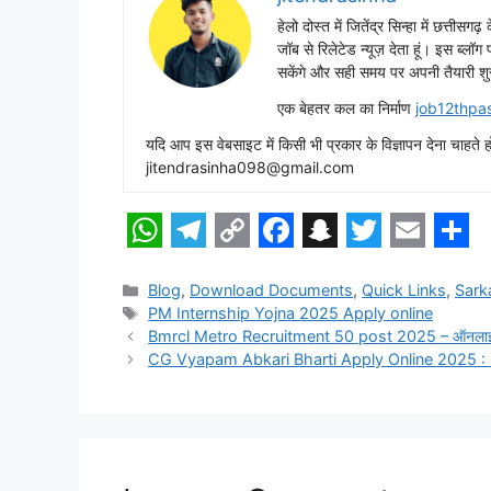
हेलो दोस्त में जितेंद्र सिन्हा में छत्तीसग
जॉब से रिलेटेड न्यूज़ देता हूं। इस ब्लॉ
सकेंगे और सही समय पर अपनी तैयारी शु
एक बेहतर कल का निर्माण
job12thpa
यदि आप इस वेबसाइट में किसी भी प्रकार के विज्ञापन देना च
jitendrasinha098@gmail.com
W
T
C
F
S
T
E
S
h
e
o
a
n
w
m
h
Categories
Blog
,
Download Documents
,
Quick Links
,
Sark
Tags
PM Internship Yojna 2025 Apply online
a
l
p
c
a
i
a
a
Bmrcl Metro Recruitment 50 post 2025 – ऑनलाइन आव
t
e
y
e
p
t
i
r
CG Vyapam Abkari Bharti Apply Online 2025 : 200
s
g
L
b
c
t
l
e
A
r
i
o
h
e
p
a
n
o
a
r