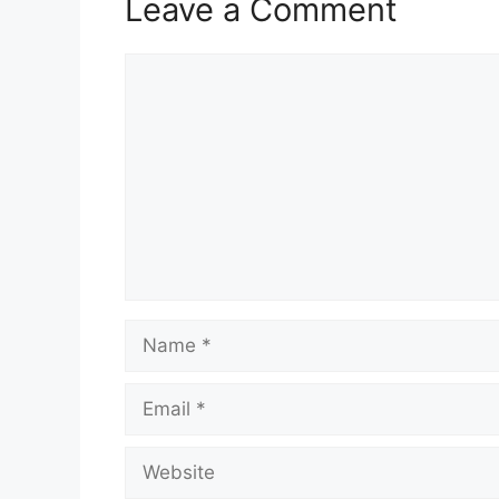
Leave a Comment
p
m
k
k
t
Comment
Name
Email
Website