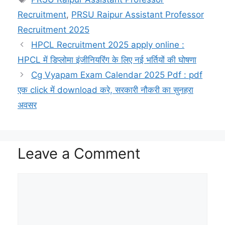
A
r
i
o
h
e
p
a
n
o
a
r
Recruitment
,
PRSU Raipur Assistant Professor
Recruitment 2025
p
m
k
k
t
HPCL Recruitment 2025 apply online :
HPCL में डिप्लोमा इंजीनियरिंग के लिए नई भर्तियों की घोषणा
Cg Vyapam Exam Calendar 2025 Pdf : pdf
एक click में download करे, सरकारी नौकरी का सुनहरा
अवसर
Leave a Comment
Comment