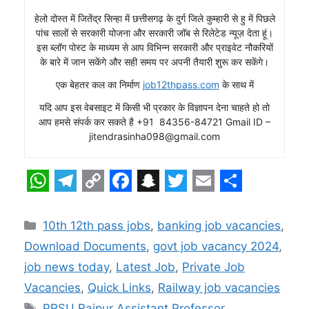
हेलो दोस्त में जितेंद्र सिन्हा में छत्तीसगढ़ के दुर्ग जिले कुम्हारी से हु में पिछले
पांच सालों से सरकारी योजना और सरकारी जॉब से रिलेटेड न्यूज़ देता हूं।
इस ब्लॉग पोस्ट के माध्यम से आप विभिन्न सरकारी और प्राइवेट नौकरियों
के बारे में जान सकेंगे और सही समय पर अपनी तैयारी शुरू कर सकेंगे।
एक बेहतर कल का निर्माण
job12thpass.com
के साथ में
यदि आप इस वेबसाइट में किसी भी प्रकार के विज्ञापन देना चाहते हो तो
आप हमसे संपर्क कर सकते है +91 84356-84721 Gmail ID –
jitendrasinha098@gmail.com
W
T
C
F
S
T
E
S
h
e
o
a
n
w
m
h
Categories
10th 12th pass jobs
,
banking job vacancies
,
a
l
p
c
a
i
a
a
Download Documents
,
govt job vacancy 2024
,
t
e
y
e
p
t
i
r
job news today
,
Latest Job
,
Private Job
s
g
L
b
c
t
l
e
Vacancies
,
Quick Links
,
Railway job vacancies
Tags
PRSU Raipur Assistant Professor