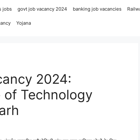
s jobs
govt job vacancy 2024
banking job vacancies
Railw
cancy
Yojana
cancy 2024:
e of Technology
arh