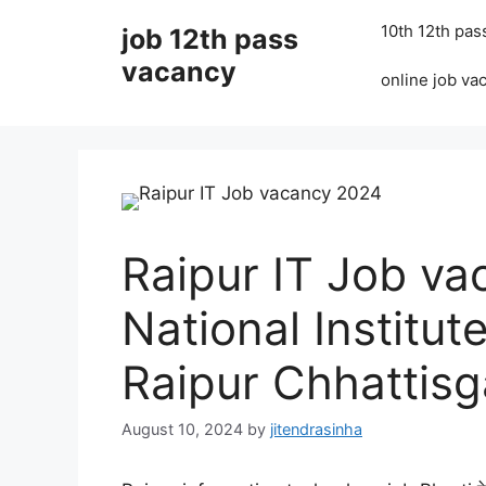
Skip
10th 12th pas
job 12th pass
to
content
vacancy
online job va
Raipur IT Job va
National Institut
Raipur Chhattisg
August 10, 2024
by
jitendrasinha