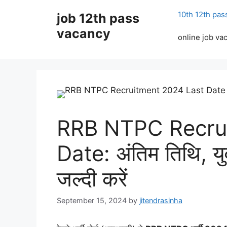
Skip
10th 12th pas
job 12th pass
to
content
vacancy
online job va
RRB NTPC Recru
Date: अंतिम तिथि, यु
जल्दी करें
September 15, 2024
by
jitendrasinha