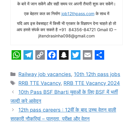
के बारे में जान सकेंगे और सही समय पर अपनी तैयारी शुरू कर सकेंगे।
एक बेहतर कल का निर्माण
job12thpass.com
के साथ में
यदि आप इस वेबसाइट में किसी भी प्रकार के विज्ञापन देना चाहते हो तो
आप हमसे संपर्क कर सकते है +91 84356-84721 Gmail ID –
jitendrasinha098@gmail.com
W
T
C
F
S
T
E
S
h
e
o
a
n
w
m
h
Categories
Railway job vacancies
,
10th 12th pass jobs
a
l
p
c
a
i
a
a
Tags
RRB TTE Vacancy
,
RRB TTE Vacancy 2024
t
e
y
e
p
t
i
r
10th Pass BSF Bharti युवाओं के लिए BSF में भर्ती
s
g
L
b
c
t
l
e
जल्दी करे आवेदन
A
r
i
o
h
e
12th pass careers : 12वीं के बाद उच्च वेतन वाली
p
a
n
o
a
r
सरकारी नौकरियां – पात्रता, परीक्षा और वेतन
p
m
k
k
t