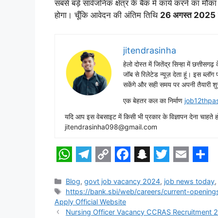
सबसे बड़े सार्वजनिक क्षेत्र के बैंक में कार्य करने का 
होगा। चूँकि आवेदन की अंतिम तिथि
26 अगस्त 2025
jitendrasinha
हेलो दोस्त में जितेंद्र सिन्हा में छत्तीसग
जॉब से रिलेटेड न्यूज़ देता हूं। इस ब्लॉ
सकेंगे और सही समय पर अपनी तैयारी शु
एक बेहतर कल का निर्माण
job12thpa
यदि आप इस वेबसाइट में किसी भी प्रकार के विज्ञापन देना च
jitendrasinha098@gmail.com
W
T
C
F
S
T
E
S
h
e
o
a
n
w
m
h
Categories
Blog
,
govt job vacancy 2024
,
job news today
Tags
https://bank.sbi/web/careers/current-opening
a
l
p
c
a
i
a
a
Apply Official Website
t
e
y
e
p
t
i
r
Nursing Officer Vacancy CCRAS Recruitment 2025 : केंद्री