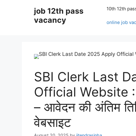
Skip
10th 12th pas
job 12th pass
to
content
vacancy
online job va
SBI Clerk Last D
Official Website :
– आवेदन की अंतिम त
वेबसाइट
August 20, 2025
by
jitendrasinha