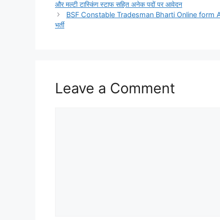
और मल्टी टास्किंग स्टाफ सहित अनेक पदों पर आवेदन
s
g
L
b
c
t
l
e
BSF Constable Tradesman Bharti Online form Apply O
A
r
i
o
h
e
भर्ती
p
a
n
o
a
r
p
m
k
k
t
Leave a Comment
Comment