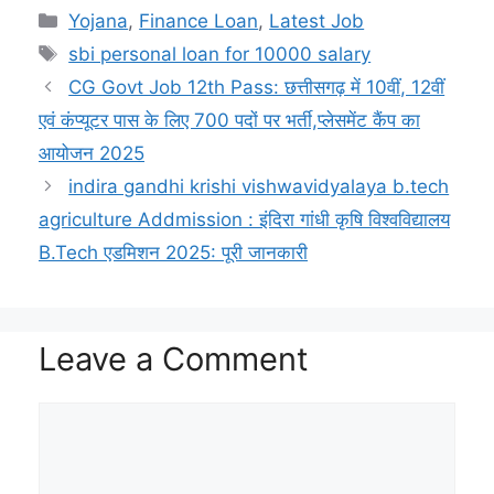
h
e
o
a
n
w
m
h
Categories
Yojana
,
Finance Loan
,
Latest Job
a
l
p
c
a
i
a
a
Tags
sbi personal loan for 10000 salary
t
e
y
e
p
t
i
r
CG Govt Job 12th Pass: छत्तीसगढ़ में 10वीं, 12वीं
s
g
L
b
c
t
l
e
एवं कंप्यूटर पास के लिए 700 पदों पर भर्ती,प्लेसमेंट कैंप का
A
r
i
o
h
e
आयोजन 2025
p
a
n
o
a
r
indira gandhi krishi vishwavidyalaya b.tech
agriculture Addmission : इंदिरा गांधी कृषि विश्वविद्यालय
p
m
k
k
t
B.Tech एडमिशन 2025: पूरी जानकारी
Leave a Comment
Comment