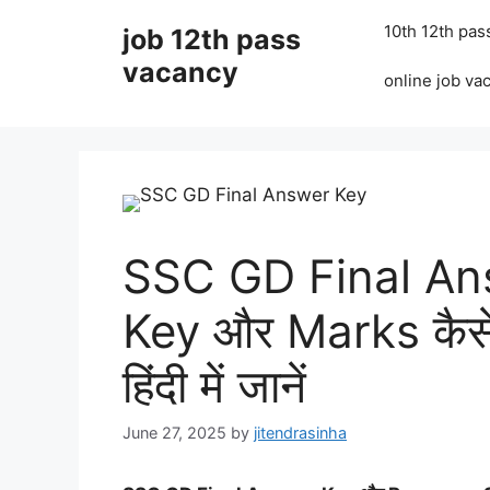
Skip
10th 12th pas
job 12th pass
to
content
vacancy
online job va
SSC GD Final An
Key और Marks कैसे चे
हिंदी में जानें
June 27, 2025
by
jitendrasinha