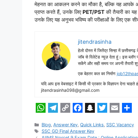
मेहनत का आकलन करने का मौका है, बल्कि यह आपके अग
प्राप्त करते हैं, उनके लिए
PET/PST
की तैयारी का यह 
उनके लिए यह अनुभव भविष्य की परीक्षाओं के लिए एक सी
jitendrasinha
हेलो दोस्त में जितेंद्र सिन्हा में छत्तीसग
जॉब से रिलेटेड न्यूज़ देता हूं। इस ब्लॉ
सकेंगे और सही समय पर अपनी तैयारी शु
एक बेहतर कल का निर्माण
job12thpa
यदि आप इस वेबसाइट में किसी भी प्रकार के विज्ञापन देना च
jitendrasinha098@gmail.com
W
T
C
F
S
T
E
S
h
e
o
a
n
w
m
h
Categories
Blog
,
Answer Key
,
Quick Links
,
SSC Vacancy
Tags
SSC GD Final Answer Key
a
l
p
c
a
i
a
a
AIIMS Norcet 9 Exam Date : Online Application out, 