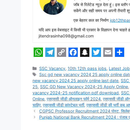
जॉब से रिलेटेड न्यूज़ देता हूं। इस ब्लॉ
सकेंगे और सही समय पर अपनी तैयारी शु
एक बेहतर कल का निर्माण
job12thpa
यदि आप इस वेबसाइट में किसी भी प्रकार के विज्ञापन देना च
jitendrasinha098@gmail.com
W
T
C
F
S
T
E
S
h
e
o
a
n
w
m
h
Categories
SSC Vacancy
,
10th 12th pass jobs
,
Latest Job
Tags
Ssc gd new vacancy 2024 25 apply online dat
a
l
p
c
a
i
a
a
new vacancy 2024 25 apply online last date
,
SSC
t
e
y
e
p
t
i
r
25
,
SSC GD New Vacancy 2024-25 Apply Online
vacancy 2024-25 notification pdf download
,
SSC
s
g
L
b
c
t
l
e
Online
,
एसएससी जीडी ऑनलाइन फॉर्म 2024
,
एसएससी जीडी ऑन
A
r
i
o
h
e
चाहिए
,
एसएससी जीडी कांस्टेबल भर्ती
,
एसएससी जीडी की भर्ती कब 
CGPSC Professor Recruitment 2024 पोस्ट, सिलेबस, चय
p
a
n
o
a
r
Punjab National Bank Recruitment 2024 : पंजाब एण्ड सिं
p
m
k
k
t