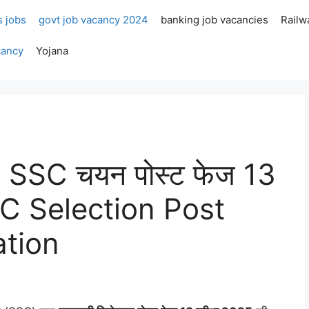
s jobs
govt job vacancy 2024
banking job vacancies
Railw
cancy
Yojana
ै : SSC चयन पोस्ट फेज 13
ं SSC Selection Post
ation