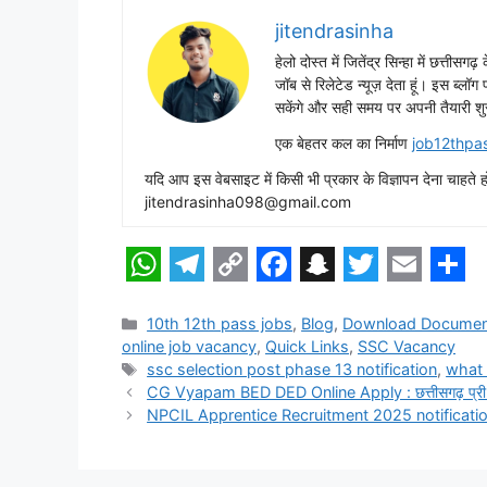
jitendrasinha
हेलो दोस्त में जितेंद्र सिन्हा में छत्तीसग
जॉब से रिलेटेड न्यूज़ देता हूं। इस ब्लॉ
सकेंगे और सही समय पर अपनी तैयारी शु
एक बेहतर कल का निर्माण
job12thpa
यदि आप इस वेबसाइट में किसी भी प्रकार के विज्ञापन देना च
jitendrasinha098@gmail.com
W
T
C
F
S
T
E
S
h
e
o
a
n
w
m
h
Categories
10th 12th pass jobs
,
Blog
,
Download Documen
online job vacancy
,
Quick Links
,
SSC Vacancy
a
l
p
c
a
i
a
a
Tags
ssc selection post phase 13 notification
,
what 
t
e
y
e
p
t
i
r
CG Vyapam BED DED Online Apply : छत्तीसगढ़ प्री ब
NPCIL Apprentice Recruitment 2025 notification : 
s
g
L
b
c
t
l
e
A
r
i
o
h
e