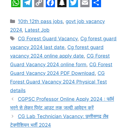
W
T
C
F
S
T
E
S
h
e
o
a
n
w
m
h
Categories
10th 12th pass jobs
,
govt job vacancy
a
l
p
c
a
i
a
a
2024
,
Latest Job
t
e
y
e
p
t
i
r
Tags
CG Forest Guard Vacancy
,
Cg forest guard
s
g
L
b
c
t
l
e
vacancy 2024 last date
,
Cg forest guard
A
r
i
o
h
e
vacancy 2024 online apply date
,
CG Forest
p
a
n
o
a
r
Guard Vacancy 2024 online form
,
CG Forest
Guard Vacancy 2024 PDF Download
,
CG
p
m
k
k
t
Forest Guard Vacancy 2024 Physical Test
details
CGPSC Professor Online Apply 2024 : फॉर्म
भरने से लेकर प्रिंट आउट तक जल्दी आवेदन करें
CG Lab Technician Vacancy: छत्तीसगढ़ लैब
टेक्नीशियन भर्ती 2024