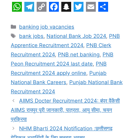
W
T
C
F
S
T
E
S
h
e
o
a
n
w
m
h
Categories
banking job vacancies
a
l
p
c
a
i
a
a
Tags
bank jobs
,
National Bank Job 2024
,
PNB
t
e
y
e
p
t
i
r
Apprentice Recruitment 2024
,
PNB Clerk
s
g
L
b
c
t
l
e
Recruitment 2024
,
PNB net banking
,
PNB
A
r
i
o
h
e
Peon Recruitment 2024 last date
,
PNB
p
a
n
o
a
r
Recruitment 2024 apply online
,
Punjab
National Bank Careers
,
Punjab National Bank
p
m
k
k
t
Recruitment 2024
AIIMS Docter Recruitment 2024: बंपर वैकेंसी
AIIMS रायपुर पूरी जानकारी, पात्रता, आयु सीमा, चयन
प्रक्रिया
NHM Bharti 2024 Notification :छत्तीसगढ़
मेडिकल अभ्यर्थियों के लिए सुनहरा अवसर