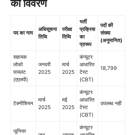
का विवरण
भर्ती
पदों की
अधिसूचना
परीक्षा
प्रक्रिया
पद का नाम
संख्या
तिथि
तिथि
का
(अनुमानित)
प्रारूप
सहायक
कंप्यूटर
लोको
जनवरी
मार्च
आधारित
18,799
पायलट
2025
2025
टेस्ट
(एएलपी)
(CBT)
कंप्यूटर
मार्च
मई
आधारित
टेक्नीशियन
उपलब्ध नहीं
2025
2025
टेस्ट
(CBT)
कंप्यूटर
जूनियर
जून
अगस्त
आधारित