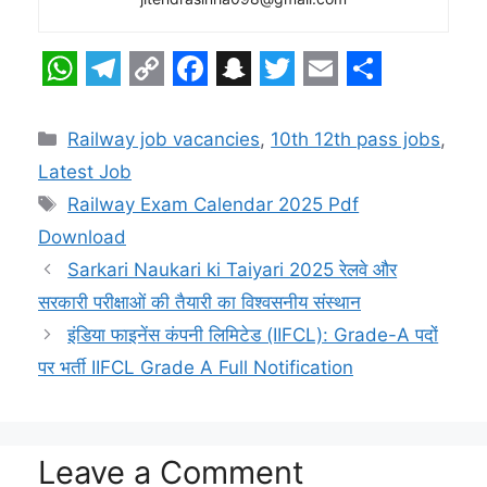
W
T
C
F
S
T
E
S
h
e
o
a
n
w
m
h
Categories
Railway job vacancies
,
10th 12th pass jobs
,
a
l
p
c
a
i
a
a
Latest Job
t
e
y
e
p
t
i
r
Tags
Railway Exam Calendar 2025 Pdf
s
g
L
b
c
t
l
e
Download
A
r
i
o
h
e
Sarkari Naukari ki Taiyari 2025 रेलवे और
p
a
n
o
a
r
सरकारी परीक्षाओं की तैयारी का विश्वसनीय संस्थान
इंडिया फाइनेंस कंपनी लिमिटेड (IIFCL): Grade-A पदों
p
m
k
k
t
पर भर्ती IIFCL Grade A Full Notification
Leave a Comment