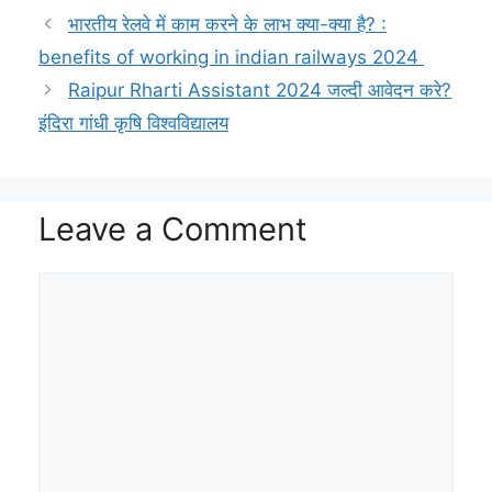
A
r
i
o
h
e
भारतीय रेलवे में काम करने के लाभ क्या-क्या है? :
p
a
n
o
a
r
benefits of working in indian railways 2024
p
m
k
k
t
Raipur Rharti Assistant 2024 जल्दी आवेदन करे?
इंदिरा गांधी कृषि विश्वविद्यालय
Leave a Comment
Comment