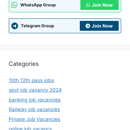
Join Now
WhatsApp Group
Join Now
Telegram Group
Categories
10th 12th pass jobs
govt job vacancy 2024
banking job vacancies
Railway job vacancies
Private Job Vacancies
online job vacancy